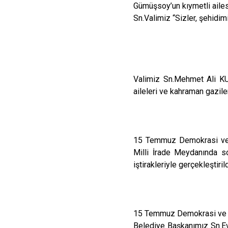
Gümüşsoy’un kıymetli ailes
Sn.Valimiz “Sizler, şehidim
Valimiz Sn.Mehmet Ali K
aileleri ve kahraman gazile
15 Temmuz Demokrasi ve Mi
Milli İrade Meydanında 
iştirakleriyle gerçekleştirild
15 Temmuz Demokrasi ve Mi
Belediye Başkanımız Sn.Evr