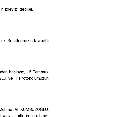
inizdeyiz” dediler.
 Şehitlerimizin kıymetli
ğinden başlayıp, 15 Temmuz
ĞLU ve İl Protokolümüzün
 Sn.Mehmet Ali KUMBUZOĞLU,
k aziz şehitlerimizi rahmet