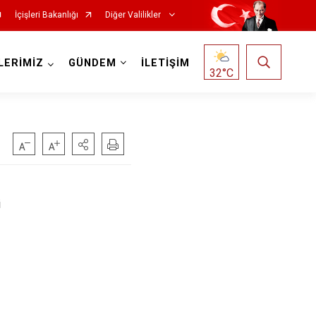
İçişleri Bakanlığı
Diğer Valilikler
LERİMİZ
GÜNDEM
İLETİŞİM
32
°C
i