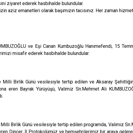
ini ziyaret ederek hasbihalde bulundular.
izin aziz emanetleri olarak başımızın tacısınız. Her zaman hizmet
UMBUZOĞLU ve Eşi Canan Kumbuzoğlu Hanımefendi, 15 Temmuz
rimizi misafir ederek hasbihalde bulundular.
lli Birlik Günü vesilesiyle tertip edilen ve Aksaray Şehitli
sona eren Bayrak Yürüyüşü, Valimiz Sn.Mehmet Ali KUMBUZO
i.
lli Birlik Günü vesilesiyle tertip edilen programda, Valimiz
en Dinçer, İl Protokolümüz ve hemşehrilerimiz bir araya gelere