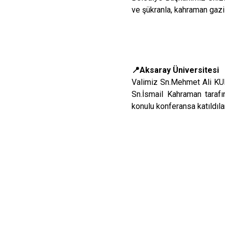
ve şükranla, kahraman gazil
📍Aksaray Üniversitesi
Valimiz Sn.Mehmet Ali KU
Sn.İsmail Kahraman taraf
konulu konferansa katıldılar