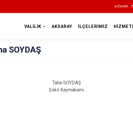
e-Devlet
VALİLİK
AKSARAY
İLÇELERİMİZ
HİZMET
Valilikler
ha SOYDAŞ
Taha SOYDAŞ
Eskil Kaymakamı