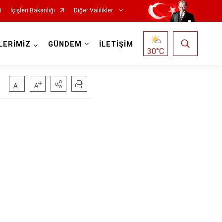
İçişleri Bakanlığı
Diğer Valilikler
LERİMİZ
GÜNDEM
İLETİŞİM
30
°C