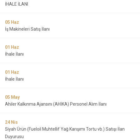
İHALE İLANI
05
Haz
İş Makineleri Satış İlanı
01
Haz
İhale İlanı
01
Haz
İhale İlanı
05
May
Ahiler Kalkınma Ajansını (AHİKA) Personel Alım İlanı
24
Nis
Siyah Ürün (Fueloil Muhtellif Yağ Karışımı Tortu vb.) Satışı İlan
Duyurusu