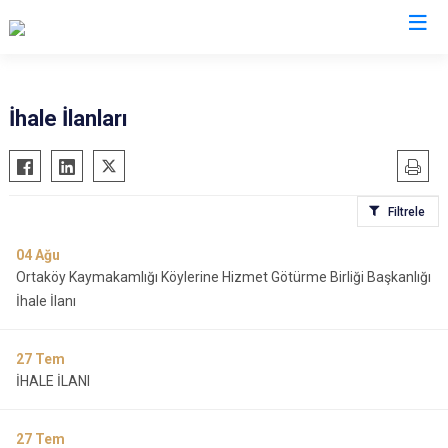
Valilikler
İhale İlanları
Filtrele
04
Ağu
Ortaköy Kaymakamlığı Köylerine Hizmet Götürme Birliği Başkanlığı
İhale İlanı
27
Tem
İHALE İLANI
27
Tem