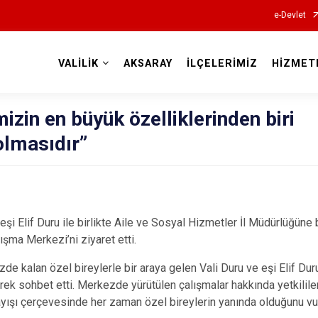
e-Devlet
VALİLİK
AKSARAY
İLÇELERİMİZ
HİZMET
Valilikler
izin en büyük özelliklerinden biri
olmasıdır”
eşi Elif Duru ile birlikte Aile ve Sosyal Hizmetler İl Müdürlüğüne
şma Merkezi’ni ziyaret etti.
e kalan özel bireylerle bir araya gelen Vali Duru ve eşi Elif Du
erek sohbet etti. Merkezde yürütülen çalışmalar hakkında yetkililer
ayışı çerçevesinde her zaman özel bireylerin yanında olduğunu vu