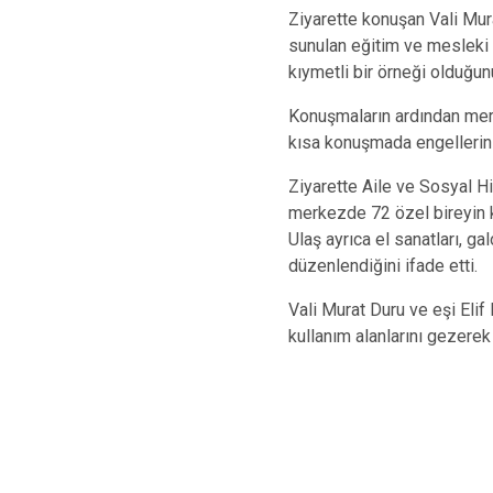
Ziyarette konuşan Vali Mur
sunulan eğitim ve mesleki f
kıymetli bir örneği olduğunu
Konuşmaların ardından merke
kısa konuşmada engellerin 
Ziyarette Aile ve Sosyal H
merkezde 72 özel bireyin ka
Ulaş ayrıca el sanatları, g
düzenlendiğini ifade etti.
Vali Murat Duru ve eşi Eli
kullanım alanlarını gezere