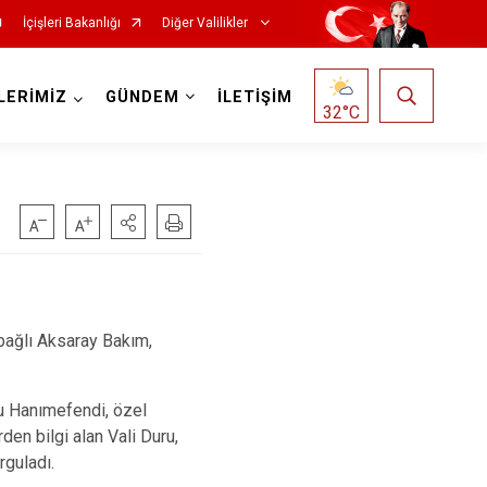
İçişleri Bakanlığı
Diğer Valilikler
LERİMİZ
GÜNDEM
İLETİŞİM
32
°C
 bağlı Aksaray Bakım,
ru Hanımefendi, özel
den bilgi alan Vali Duru,
rguladı.