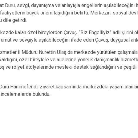
at Duru, sevgi, dayanışma ve anlayışla engellerin aşılabileceğini
aaliyetlerin büyük önem taşıdığını belirtti. Merkezin, sosyal dev
 dile getirdi.
zde kalan özel bireylerden Çavuş, “Biz Engelliyiz” adlı şiirini ok
umut ve sevgiyle aşılabileceğini ifade eden Çavuş, duygusal anla
izmetler İl Müdürü Nurettin Ulaş da merkezde yürütülen çalışmalar
ldığını, özel bireylere ve ailelerine yönelik danışmanlık hizmetle
aloş ve rölyef atölyelerinde mesleki destek sağlandığını ve çeşitli 
f Duru Hanımefendi, ziyaret kapsamında merkezdeki yaşam alanları
k incelemelerde bulundu.