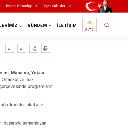
İçişleri Bakanlığı
Diğer Valilikler
LERİMİZ
GÜNDEM
İLETİŞİM
27
°C
 mi, Mana mı, Yoksa
 Ortaokul ve lise
e çerçevesinde programların
 öğretmenler, okul aile
ni başarıyla tamamlayan