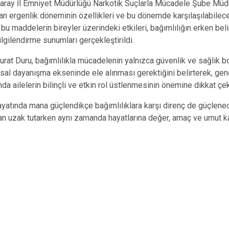
saray İl Emniyet Müdürlüğü Narkotik Suçlarla Mücadele Şube Müd
dan ergenlik döneminin özellikleri ve bu dönemde karşılaşılabilece
bu maddelerin bireyler üzerindeki etkileri, bağımlılığın erken belir
ilgilendirme sunumları gerçekleştirildi.
t Duru, bağımlılıkla mücadelenin yalnızca güvenlik ve sağlık boyu
al dayanışma ekseninde ele alınması gerektiğini belirterek, gençl
da ailelerin bilinçli ve etkin rol üstlenmesinin önemine dikkat çek
ayatında mana güçlendikçe bağımlılıklara karşı direnç de güçlenec
dan uzak tutarken aynı zamanda hayatlarına değer, amaç ve umut kat