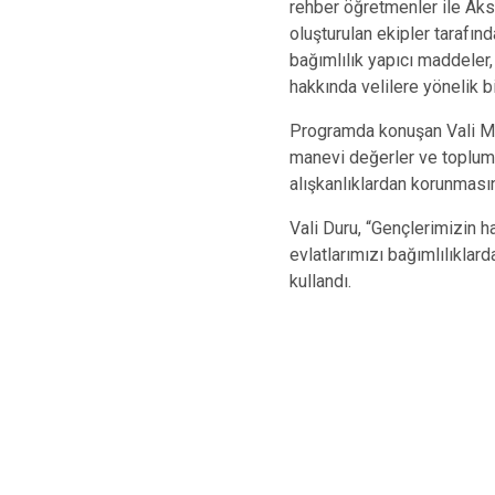
rehber öğretmenler ile Ak
oluşturulan ekipler tarafın
bağımlılık yapıcı maddeler, 
hakkında velilere yönelik b
Programda konuşan Vali Mura
manevi değerler ve toplums
alışkanlıklardan korunmasın
Vali Duru, “Gençlerimizin h
evlatlarımızı bağımlılıklar
kullandı.