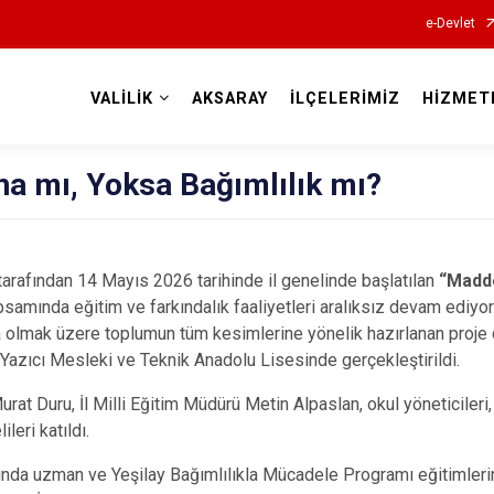
e-Devlet
VALİLİK
AKSARAY
İLÇELERİMİZ
HİZMET
Valilikler
a mı, Yoksa Bağımlılık mı?
tarafından 14 Mayıs 2026 tarihinde il genelinde başlatılan
“Madde
samında eğitim ve farkındalık faaliyetleri aralıksız devam ediyor.
şta olmak üzere toplumun tüm kesimlerine yönelik hazırlanan proj
azıcı Mesleki ve Teknik Anadolu Lisesinde gerçekleştirildi.
at Duru, İl Milli Eğitim Müdürü Metin Alpaslan, okul yöneticileri,
ileri katıldı.
nda uzman ve Yeşilay Bağımlılıkla Mücadele Programı eğitimleri