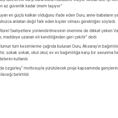
 az güvenlik kadar önem taşıyor.”
ruyan en güçlü kalkan olduğunu ifade eden Duru, anne-babaların y
lnızca anlatan değil fark eden kişiler olması gerektiğini söyledi.
ltürel faaliyetlere yönlendirilmesinin önemine de dikkat çeken Val
, maddeye uzanan eli kendiliğinden geri çekilir” dedi.
umun tüm kesimlerine çağrıda bulunan Duru, Aksaray’ın bağımlılı
ir; sokak sokak, okul okul, ev ev bağımlılığa karşı bir savunma hatt
elerini kullandı.
a özgürleş” mottosuyla yürütülecek proje kapsamında gençlerin 
eceği belirtildi.