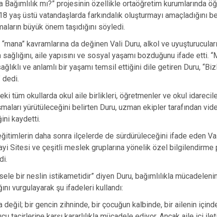
ağımlılık mı?” projesinin özellikle ortaöğretim kurumlarında öğ
18 yaş üstü vatandaşlarda farkındalık oluşturmayı amaçladığını bel
aların büyük önem taşıdığını söyledi.
ana” kavramlarına da değinen Vali Duru, alkol ve uyuşturucuların
n sağlığını, aile yapısını ve sosyal yaşamı bozduğunu ifade etti. 
sağlıklı ve anlamlı bir yaşamı temsil ettiğini dile getiren Duru, “Bi
 dedi.
eki tüm okullarda okul aile birlikleri, öğretmenler ve okul idareciler
şmaları yürütüleceğini belirten Duru, uzman ekipler tarafından vid
ni kaydetti.
ğitimlerin daha sonra ilçelerde de sürdürüleceğini ifade eden Val
yi Sitesi ve çeşitli meslek gruplarına yönelik özel bilgilendirme 
di.
ele bir neslin istikametidir” diyen Duru, bağımlılıkla mücadeleni
nı vurgulayarak şu ifadeleri kullandı:
eğil; bir gencin zihninde, bir çocuğun kalbinde, bir ailenin içinde
 tacirlerine karşı kararlılıkla mücadele ediyor. Ancak aile içi ile