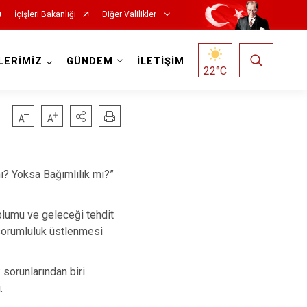
İçişleri Bakanlığı
Diğer Valilikler
LERİMİZ
GÜNDEM
İLETİŞİM
22
°C
ı? Yoksa Bağımlılık mı?”
oplumu ve geleceği tehdit
sorumluluk üstlenmesi
sorunlarından biri
.