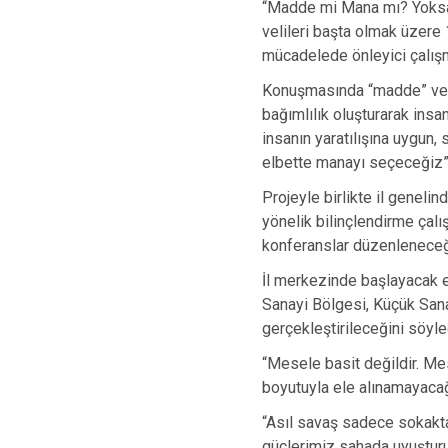
“Madde mi Mana mı? Yoksa B
velileri başta olmak üzere 
mücadelede önleyici çalışm
Konuşmasında “madde” ve “m
bağımlılık oluşturarak insa
insanın yaratılışına uygun, 
elbette manayı seçeceğiz”
Projeyle birlikte il genelind
yönelik bilinçlendirme çalı
konferanslar düzenleneceği
İl merkezinde başlayacak e
Sanayi Bölgesi, Küçük Sana
gerçekleştirileceğini söyle
“Mesele basit değildir. Mes
boyutuyla ele alınamayacağı
“Asıl savaş sadece sokakta d
güçlerimiz sahada uyuşturucu