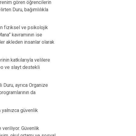
renim gören öğrencilerin
irten Duru, bağımlılıkla
 fiziksel ve psikolojik
“Mana” kavramının ise
zler akleden insanlar olarak
inin katkılarıyla velilere
eo ve slayt destekli
i Duru, ayrıca Organize
programlarının da
n yalnızca güvenlik
 veriliyor. Güvenlik
tişim, okul ortamı ve sosyal