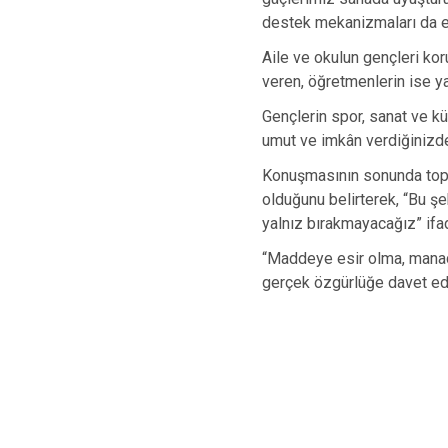
destek mekanizmaları da en
Aile ve okulun gençleri ko
veren, öğretmenlerin ise ya
Gençlerin spor, sanat ve kü
umut ve imkân verdiğinizde
Konuşmasının sonunda topl
olduğunu belirterek, “Bu şeh
yalnız bırakmayacağız” ifad
“Maddeye esir olma, manad
gerçek özgürlüğe davet edil