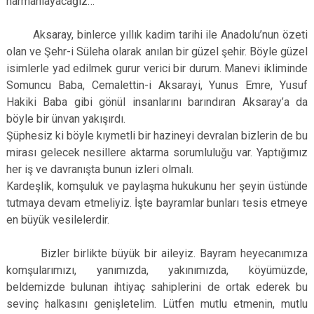
harmanlayacağız…
Aksaray, binlerce yıllık kadim tarihi ile Anadolu’nun özeti
olan ve Şehr-i Süleha olarak anılan bir güzel şehir. Böyle güzel
isimlerle yad edilmek gurur verici bir durum. Manevi ikliminde
Somuncu Baba, Cemalettin-i Aksarayi, Yunus Emre, Yusuf
Hakiki Baba gibi gönül insanlarını barındıran Aksaray’a da
böyle bir ünvan yakışırdı.
Şüphesiz ki böyle kıymetli bir hazineyi devralan bizlerin de bu
mirası gelecek nesillere aktarma sorumluluğu var. Yaptığımız
her iş ve davranışta bunun izleri olmalı.
Kardeşlik, komşuluk ve paylaşma hukukunu her şeyin üstünde
tutmaya devam etmeliyiz. İşte bayramlar bunları tesis etmeye
en büyük vesilelerdir.
Bizler birlikte büyük bir aileyiz. Bayram heyecanımıza
komşularımızı, yanımızda, yakınımızda, köyümüzde,
beldemizde bulunan ihtiyaç sahiplerini de ortak ederek bu
sevinç halkasını genişletelim. Lütfen mutlu etmenin, mutlu