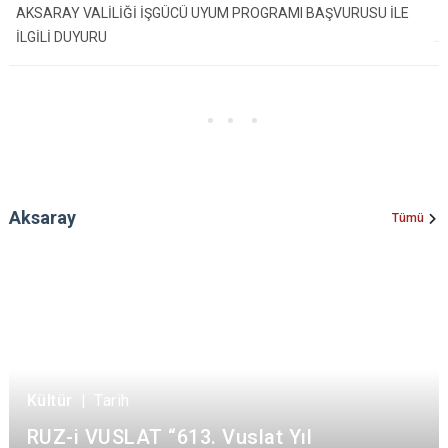
AKSARAY VALİLİĞİ İŞGÜCÜ UYUM PROGRAMI BAŞVURUSU İLE
İLGİLİ DUYURU
Aksaray
Tümü
Kültür
|
Tarih
RUZ-i VUSLAT “613. Vuslat Yıl